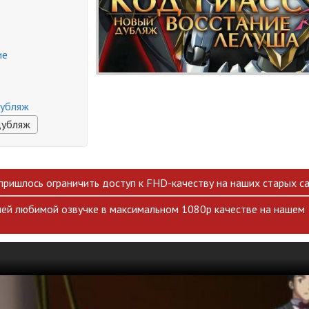
ие
дубляж
дубляж
 пришлось ограничить доступ к FHD-качеству на наших старых са
ей любимой озвучке в максимальном 1080p качестве на нашем