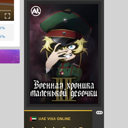
ать
ать