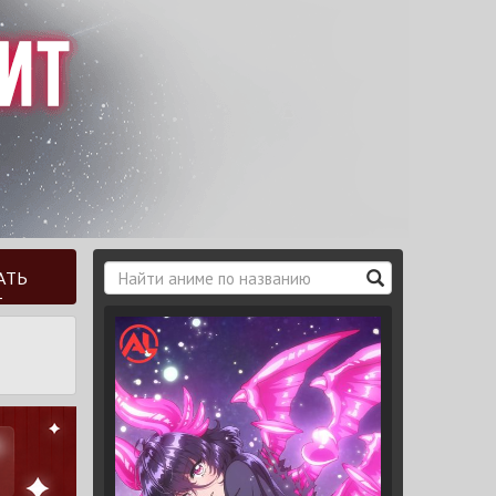
АТЬ
Т