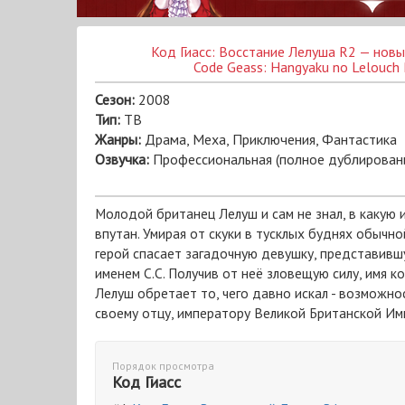
Код Гиасс: Восстание Лелуша R2 — нов
Code Geass: Hangyaku no Lelouch
Сезон:
2008
Тип:
ТВ
Жанры:
Драма, Меха, Приключения, Фантастика
Озвучка:
Профессиональная (полное дублирован
Молодой британец Лелуш и сам не знал, в какую
впутан. Умирая от скуки в тусклых буднях обычно
герой спасает загадочную девушку, представивш
именем С.С. Получив от неё зловещую силу, имя кот
Лелуш обретает то, чего давно искал - возможно
своему отцу, императору Великой Британской Им
Порядок просмотра
Код Гиасс