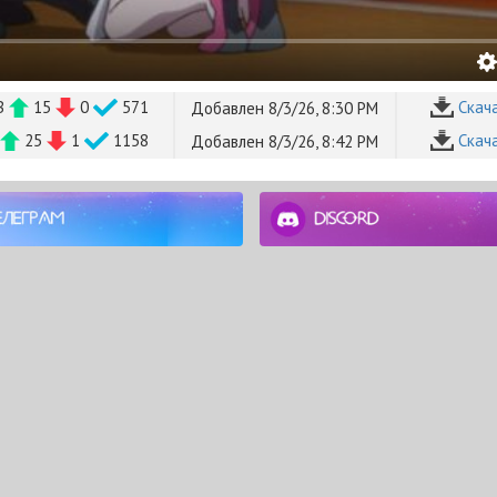
B
15
0
571
Cкач
Добавлен 8/3/26, 8:30 PM
25
1
1158
Cкач
Добавлен 8/3/26, 8:42 PM