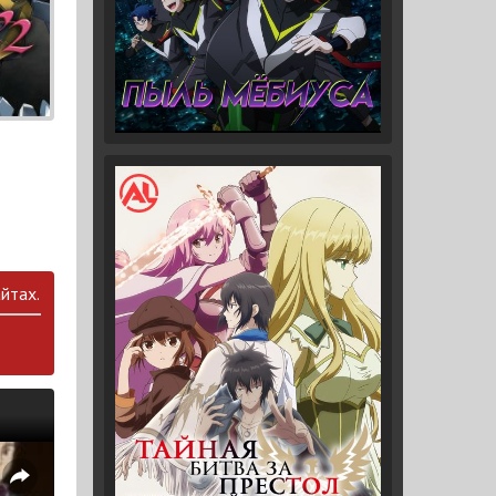
йтах.