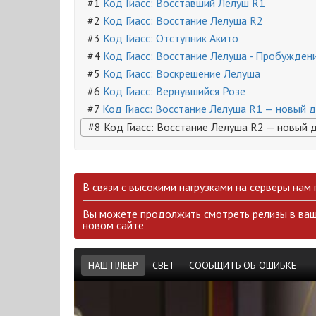
#1
Код Гиасс: Восставший Лелуш R1
#2
Код Гиасс: Восстание Лелуша R2
#3
Код Гиасс: Отступник Акито
#4
Код Гиасс: Восстание Лелуша - Пробужден
#5
Код Гиасс: Воскрешение Лелуша
#6
Код Гиасс: Вернувшийся Розе
#7
Код Гиасс: Восстание Лелуша R1 — новый 
#8 Код Гиасс: Восстание Лелуша R2 — новый 
В связи с высокими нагрузками на серверы нам
Вы можете продолжить смотреть релизы в ваш
новом сайте
НАШ ПЛЕЕР
СВЕТ
СООБЩИТЬ ОБ ОШИБКЕ