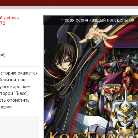
ый дубляж
Новая серия каждый понедельник
 R2
ие)
 историю окажется
й жизни, наш
уюся коротким
орой "Гиасс",
сть отомстить
перии.