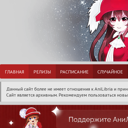
ГЛАВНАЯ
РЕЛИЗЫ
РАСПИСАНИЕ
СЛУЧАЙНОЕ
Данный сайт более не имеет отношения к AniLibria и при
Сайт является архивным. Рекомендуем пользоваться новым