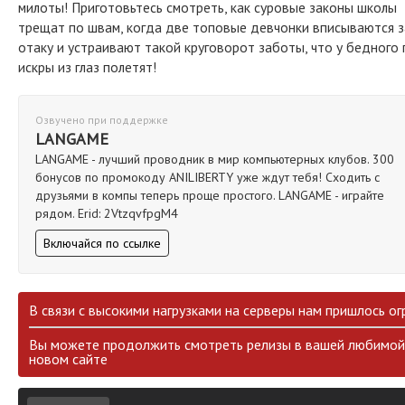
милоты! Приготовьтесь смотреть, как суровые законы школы
трещат по швам, когда две топовые девчонки вписываются з
отаку и устраивают такой круговорот заботы, что у бедного 
искры из глаз полетят!
Озвучено при поддержке
LANGAME
LANGAME - лучший проводник в мир компьютерных клубов. 300
бонусов по промокоду ANILIBERTY уже ждут тебя! Сходить с
друзьями в компы теперь проще простого. LANGAME - играйте
рядом. Erid: 2VtzqvfpgM4
Включайся по ссылке
В связи с высокими нагрузками на серверы нам пришлось ог
Вы можете продолжить смотреть релизы в вашей любимой 
новом сайте