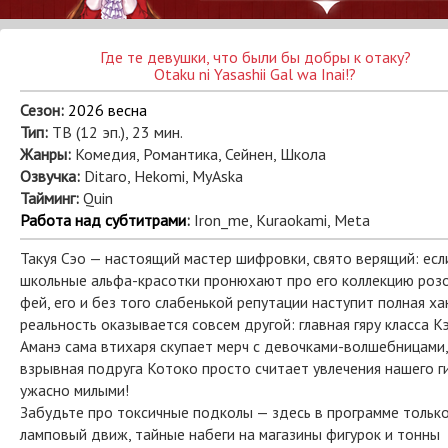
Где те девушки, что были бы добры к отаку?
Otaku ni Yasashii Gal wa Inai!?
Сезон:
2026 весна
Тип:
ТВ (12 эп.), 23 мин.
Жанры:
Комедия, Романтика, Сейнен, Школа
Озвучка:
Ditaro, Hekomi, MyAska
Тайминг:
Quin
Работа над субтитрами
:
Iron_me, Kuraokami, Meta
Такуя Сэо — настоящий мастер шифровки, свято верящий: есл
школьные альфа-красотки пронюхают про его коллекцию роз
фей, его и без того слабенькой репутации наступит полная ха
реальность оказывается совсем другой: главная гяру класса К
Аманэ сама втихаря скупает мерч с девочками-волшебницами,
взрывная подруга Котоко просто считает увлечения нашего г
ужасно милыми!
Забудьте про токсичные подколы — здесь в программе тольк
ламповый движ, тайные набеги на магазины фигурок и тонны