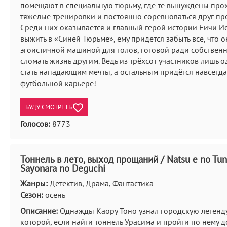
помещают в специальную тюрьму, где те вынуждены про
тяжёлые тренировки и постоянно соревноваться друг про
Среди них оказывается и главный герой истории Ёичи Ис
выжить в «Синей Тюрьме», ему придётся забыть всё, что он
эгоистичной машиной для голов, готовой ради собственн
сломать жизнь другим. Ведь из трёхсот участников лишь 
стать нападающим мечты, а остальным придётся навсегда
футбольной карьере!
БУДУ СМОТРЕТЬ
Голосов:
8773
Тоннель в лето, выход прощаний / Natsu e no Tun
Sayonara no Deguchi
Жанры:
Детектив, Драма, Фантастика
Сезон:
осень
Описание:
Однажды Каору Тоно узнал городскую легенду
которой, если найти тоннель Урасима и пройти по нему д