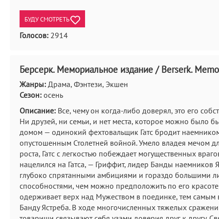
БУДУ СМОТРЕТЬ
Голосов:
2914
Берсерк. Мемориальное издание / Berserk. Memor
Жанры:
Драма, Фэнтези, Экшен
Сезон:
осень
Описание:
Все, чему он когда-либо доверял, это его собс
Ни друзей, ни семьи, и нет места, которое можно было бы
домом — одинокий фехтовальщик Гатс бродит наемником
опустошенным Столетней войной. Умело владея мечом д
роста, Гатс с легкостью побеждает могущественных врагов.
нацелился на Гатса, — Гриффит, лидер Банды наемников Я
глубоко спрятанными амбициями и гораздо большими л
способностями, чем можно предположить по его красоте
одерживает верх над Мужеством в поединке, тем самым в
Банду Ястреба. В ходе многочисленных тяжелых сражени
товарищи связывают себя узами доверия друг к другу. С