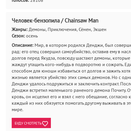
Голосов:
28108
Человек-бензопила / Chainsaw Man
Жанры:
Демоны, Приключения, Сёнен, Экшен
Сезон:
осень
Описание:
Мир, в котором родился Денджи, был соверш
рад: его отец совершил самоубийство, оставив ему в насл
долгов перед Якудза, повсюду шастают демоны, которые 
жаждут утащить кого-нибудь в подворотню и сожрать. Е
способом для юноши избавиться от долгов и зажить хот
жизнью является убийство этих самых демонов. Но с одн
Денджи удалось подружиться и заключить контракт. Посл
Денджи встретил маленького раненого демона Почиту. О
кровь, он исцелил его и взял с него обещание, согласно 
каждый из них обязуется помогать другому выживать в э
мире.
БУДУ СМОТРЕТЬ