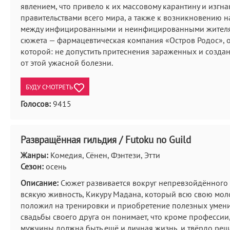
явлением, что привело к их массовому карантину и изгн
правительствами всего мира, а также к возникновению 
между инфицированными и неинфицированными жителям
сюжета — фармацевтическая компания «Остров Родос», 
которой: не допустить притеснения зараженных и создан
от этой ужасной болезни.
БУДУ СМОТРЕТЬ
Голосов:
9415
Развращённая гильдия / Futoku no Guild
Жанры:
Комедия, Сёнен, Фэнтези, Этти
Сезон:
осень
Описание:
Сюжет развивается вокруг непревзойдённого 
всякую живность, Кикуру Мадана, который всю свою мол
положил на тренировки и приобретение полезных умени
свадьбы своего друга он понимает, что кроме профессии
мужчины должна быть ещё и личная жизнь, и твёрдо реш