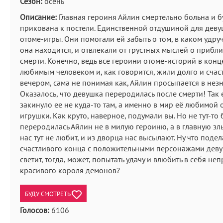
Сезон:
осень
Описание:
Главная героиня Айлин смертельно больна и б
прикована к постели. Единственной отдушиной для деву
отоме-игры. Они помогали ей забыть о том, в каком удр
она находится, и отвлекали от грустных мыслей о приб
смерти. Конечно, ведь все героини отоме-историй в конце
любимым человеком и, как говорится, жили долго и счас
вечером, сама не понимая как, Айлин просыпается в нез
Оказалось, что девушка переродилась после смерти! Так 
закинуло ее не куда-то там, а именно в мир её любимой 
игрушки. Как круто, наверное, подумали вы. Но не тут-то 
переродилась Айлин не в милую героиню, а в главную з
нас тут не любит, и из дворца нас высылают. Ну что подела
счастливого конца с положительными персонажами деву
светит, тогда, может, попытать удачу и влюбить в себя не
красивого короля демонов?
БУДУ СМОТРЕТЬ
Голосов:
6106