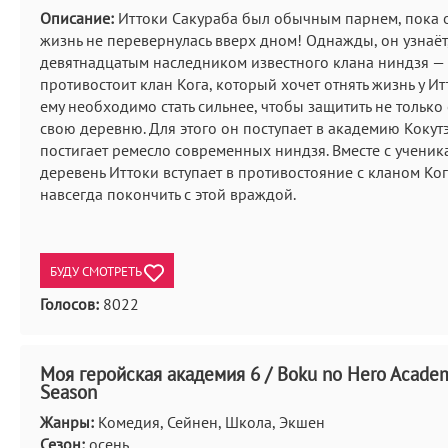
Описание:
Иттоки Сакураба был обычным парнем, пока 
жизнь не перевернулась вверх дном! Однажды, он узнаёт,
девятнадцатым наследником известного клана ниндзя — 
противостоит клан Кога, который хочет отнять жизнь у Ит
ему необходимо стать сильнее, чтобы защитить не только 
свою деревню. Для этого он поступает в академию Кокутэ
постигает ремесло современных ниндзя. Вместе с ученик
деревень Иттоки вступает в противостояние с кланом Ког
навсегда покончить с этой враждой.
БУДУ СМОТРЕТЬ
Голосов:
8022
Моя геройская академия 6 / Boku no Hero Academ
Season
Жанры:
Комедия, Сейнен, Школа, Экшен
Сезон:
осень