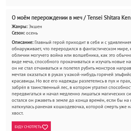
О моём перерождении в меч / Tensei Shitara Ken
Жанры:
Экшен
Сезон:
осень
Описание:
Главный герой приходит в себя и с удивление
обнаруживает, что переродился в фантастическом мире, 
обличии могучего война или волшебника, как это обычно
виде меча, способного прокачиваться и изучать новые н
он не стал отчаиваться и полетел рубить монстров направ
мечтая оказаться в руках у какой-нибудь горячей эльфий
красавицы. Но все его надежды разлетелись в пух и прах,
забрёл в таинственный лес, в котором утратил способнос
передвигаться и начал медленно лишаться магических сил
остался он ржаветь в земле до конца времён, если бы на 
наткнулась раненая кошкодевочка, которой смерть уже н
хвост.
БУДУ СМОТРЕТЬ