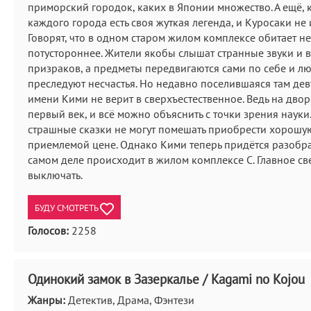
приморский городок, каких в Японии множество. А ещё, к
каждого города есть своя жуткая легенда, и Куросаки не
Говорят, что в одном старом жилом комплексе обитает н
потустороннее. Жители якобы слышат странные звуки и 
призраков, а предметы передвигаются сами по себе и л
преследуют несчастья. Но недавно поселившаяся там де
имени Кими не верит в сверхъестественное. Ведь на двор
первый век, и всё можно объяснить с точки зрения науки
страшные сказки не могут помешать приобрести хорошу
приемлемой цене. Однако Кими теперь придётся разобрат
самом деле происходит в жилом комплексе С. Главное св
выключать.
БУДУ СМОТРЕТЬ
Голосов:
2258
Одинокий замок в Зазеркалье / Kagami no Kojou
Жанры:
Детектив, Драма, Фэнтези