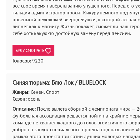
всё своё время навёрстыванию упущенного. Перед его у
гильдии администратор просит Кикуру немного подтянут
новенькой неуклюжей зверодевушки, к которой лесная 
липнет как к магниту. Жизнь покажет, сможет ли наш геро
себе хоть какую-то достойную замену перед пенсией.
БУДУ СМОТРЕТЬ
Голосов:
9220
Синяя тюрьма: Блю Лок / BLUELOCK
Жанры:
Сёнен, Спорт
Сезон:
осень
Описание:
После вылета сборной с чемпионата мира — 
футбольная ассоциация решается пойти на крайние меры.
команде не хватает жадного до голов эгоистичного форв
добро на запуск специального проекта под названием «
рамках этого проекта три сотни лучших молодых напад