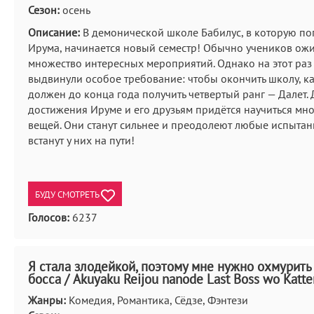
Сезон:
осень
Описание:
В демонической школе Бабилус, в которую по
Ирума, начинается новый семестр! Обычно учеников ож
множество интересных мероприятий. Однако на этот раз
выдвинули особое требование: чтобы окончить школу, к
должен до конца года получить четвертый ранг — Далет. 
достижения Ируме и его друзьям придётся научиться мн
вещей. Они станут сильнее и преодолеют любые испытан
встанут у них на пути!
БУДУ СМОТРЕТЬ
Голосов:
6237
Я стала злодейкой, поэтому мне нужно охмурить
босса / Akuyaku Reijou nanode Last Boss wo Katt
Жанры:
Комедия, Романтика, Сёдзе, Фэнтези