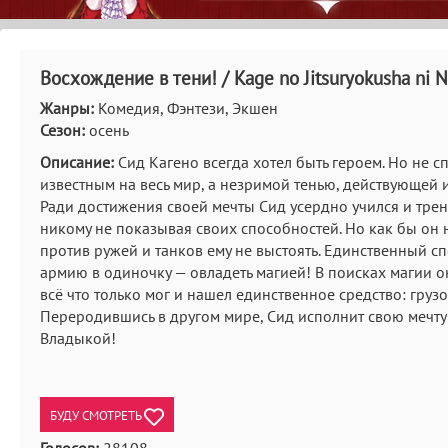
Восхождение в тени! / Kage no Jitsuryokusha ni N
Жанры:
Комедия, Фэнтези, Экшен
Сезон:
осень
Описание:
Сид Кагено всегда хотел быть героем. Но не с
известным на весь мир, а незримой тенью, действующей и
Ради достижения своей мечты Сид усердно учился и трен
никому не показывая своих способностей. Но как бы он н
против ружей и танков ему не выстоять. Единственный с
армию в одиночку — овладеть магией! В поисках магии 
всё что только мог и нашел единственное средство: грузо
Переродившись в другом мире, Сид исполнит свою мечту 
Владыкой!
БУДУ СМОТРЕТЬ