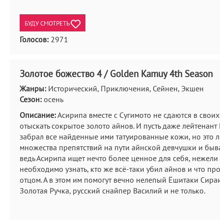
БУДУ СМОТРЕТЬ
Голосов:
2971
Золотое божество 4 / Golden Kamuy 4th Season
Жанры:
Исторический, Приключения, Сейнен, Экшен
Сезон:
осень
Описание:
Асирипа вместе с Сугимото не сдаются в свои
отыскать сокрытое золото айнов. И пусть даже лейтенант
забрал все найденные ими татуированные кожи, но это 
множества препятствий на пути айнской девчушки и быва
ведь Асирипа ищет нечто более ценное для себя, нежели 
необходимо узнать, кто же всё-таки убил айнов и что пр
отцом. А в этом им помогут вечно нелепый Ёшитаки Сира
Золотая Ручка, русский снайпер Василий и не только.