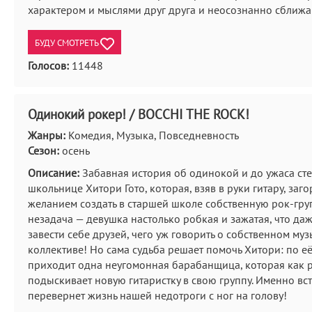
характером и мыслями друг друга и неосознанно сближа
БУДУ СМОТРЕТЬ
Голосов:
11448
Одинокий рокер! / BOCCHI THE ROCK!
Жанры:
Комедия, Музыка, Повседневность
Сезон:
осень
Описание:
Забавная история об одинокой и до ужаса ст
школьнице Хитори Гото, которая, взяв в руки гитару, заго
желанием создать в старшей школе собственную рок-груп
незадача — девушка настолько робкая и зажатая, что даж
завести себе друзей, чего уж говорить о собственном му
коллективе! Но сама судьба решает помочь Хитори: по е
приходит одна неугомонная барабанщица, которая как 
подыскивает новую гитаристку в свою группу. Именно вст
перевернет жизнь нашей недотроги с ног на голову!