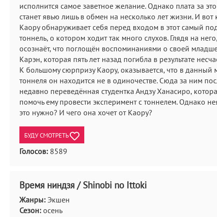
исполнится самое заветное желание. Однако плата за это
станет явью лишь в обмен на несколько лет жизни. И вот
Каору обнаруживает себя перед входом в этот самый п
тоннель, о котором ходит так много слухов. Глядя на него
осознаёт, что поглощён воспоминаниями о своей младше
Карэн, которая пять лет назад погибла в результате несча
К большому сюрпризу Каору, оказывается, что в данный 
тоннеля он находится не в одиночестве. Сюда за ним по
недавно переведённая студентка Андзу Ханасиро, котор
помочь ему провести эксперимент с тоннелем. Однако не
это нужно? И чего она хочет от Каору?
БУДУ СМОТРЕТЬ
Голосов:
8589
Время ниндзя / Shinobi no Ittoki
Жанры:
Экшен
Сезон:
осень