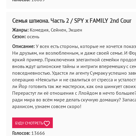
Семья шпиона. Часть 2 / SPY x FAMILY 2nd Cour
Жанры:
Комедия, Сейнен, Экшен
Сезон:
осень
Описание:
У всех есть стороны, которые не хочется показ
Ни друзьям, ни возлюбленным, и даже своей семье. И Ф
яркий пример. Приключения элегантной семейки продол
вновь ждут шпионские тайны и интриги вперемешку с с
повседневностью. Удастся ли агенту Сумраку успешно за
операцию «Неясыть» и не свалиться от стресса и усталос
ли Йор готовить так же мастерски, как она шинкует своих
Перерастут ли её отношения с Ллойдом в нечто большее?
ради мира во всём мире делать скучную домашку? Запас
арахисом, узнаем совсем скоро!
БУДУ СМОТРЕТЬ
Голосов:
13666