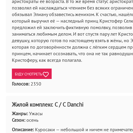
аристократы её возраста. В то же время статус аристократ
позволял ей наслаждаться чтением без всяких ограничен
обязывал Элиану обзавестись женихом. К счастью, нашёлс
который выручил её — наследный принц Кристофер Сел
предложил ей заключить фиктивную помолвку, позволив
заниматься любимым делом. И вот спустя пару лет Крист
девушку, которую готов по настоящему взять в жёны, но 
которая по договорённости должна с лёгким сердцем про
принцем, начинает осознавать, что она не так равнодушн
Кристоферу, как всегда полагала.
БУДУ СМОТРЕТЬ
Голосов:
2350
Жилой комплекс С / C Danchi
Жанры:
Ужасы
Сезон:
осень
Описание:
Куросаки — небольшой и ничем не примечат