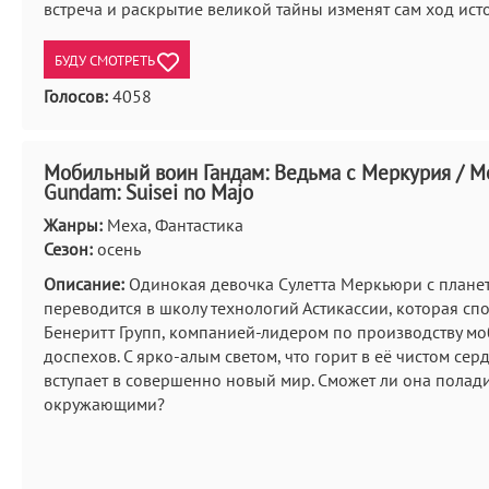
встреча и раскрытие великой тайны изменят сам ход исто
БУДУ СМОТРЕТЬ
Голосов:
4058
Мобильный воин Гандам: Ведьма с Меркурия / Mo
Gundam: Suisei no Majo
Жанры:
Меха, Фантастика
Сезон:
осень
Описание:
Одинокая девочка Сулетта Меркьюри с плане
переводится в школу технологий Астикассии, которая сп
Бенеритт Групп, компанией-лидером по производству м
доспехов. С ярко-алым светом, что горит в её чистом сер
вступает в совершенно новый мир. Сможет ли она полади
окружающими?