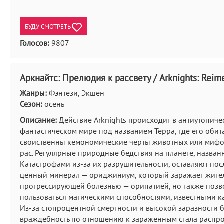
БУДУ СМОТРЕТЬ
Голосов:
9807
Аркнайтс: Прелюдия к рассвету / Arknights: Reim
Жанры:
Фэнтези, Экшен
Сезон:
осень
Описание:
Действие Arknights происходит в антиутопиче
фантастическом мире под названием Терра, где его обит
своиственны кемономические черты животных или мифо
рас. Регулярные природные бедствия на планете, назван
Катастрофами из-за их разрушительности, оставляют пос
ценный минерал — ориджиниум, который заражает жите
прогрессирующей болезнью — орипатией, но также позв
пользоваться магическими способностями, известными ка
Из-за стопроцентной смертности и высокой заразности 
враждебность по отношению к зараженным стала распр