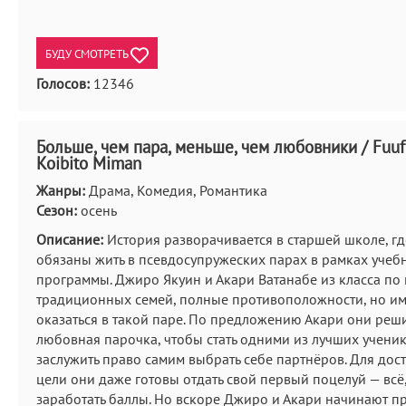
БУДУ СМОТРЕТЬ
Голосов:
12346
Больше, чем пара, меньше, чем любовники / Fuufu
Koibito Miman
Жанры:
Драма, Комедия, Романтика
Сезон:
осень
Описание:
История разворачивается в старшей школе, гд
обязаны жить в псевдосупружеских парах в рамках учеб
программы. Джиро Якуин и Акари Ватанабе из класса по
традиционных семей, полные противоположности, но им
оказаться в такой паре. По предложению Акари они реш
любовная парочка, чтобы стать одними из лучших учени
заслужить право самим выбрать себе партнёров. Для дос
цели они даже готовы отдать свой первый поцелуй — всё
заработать баллы. Но вскоре Джиро и Акари начинают п