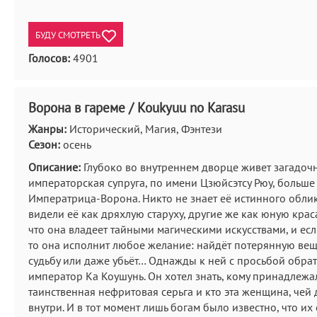
БУДУ СМОТРЕТЬ
Голосов:
4901
Ворона в гареме / Koukyuu no Karasu
Жанры:
Исторический, Магия, Фэнтези
Сезон:
осень
Описание:
Глубоко во внутреннем дворце живет загадоч
императорская супруга, по имени Цзюйсэтсу Рюу, больше
Императрица-Ворона. Никто не знает её истинного обли
видели её как дряхлую старуху, другие же как юную краса
что она владеет тайными магическими искусствами, и есл
то она исполнит любое желание: найдёт потерянную вещ
судьбу или даже убьёт… Однажды к ней с просьбой обра
император Ка Коушунь. Он хотел знать, кому принадлежа
таинственная нефритовая серьга и кто эта женщина, чей 
внутри. И в тот момент лишь богам было известно, что их