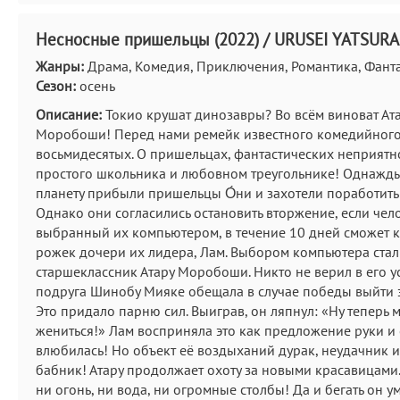
Несносные пришельцы (2022) / URUSEI YATSURA 
Жанры:
Драма, Комедия, Приключения, Романтика, Фанта
Сезон:
осень
Описание:
Токио крушат динозавры? Во всём виноват Ат
Моробоши! Перед нами ремейк известного комедийного
восьмидесятых. О пришельцах, фантастических неприятн
простого школьника и любовном треугольнике! Однажды
планету прибыли пришельцы О́ни и захотели поработить 
Однако они согласились остановить вторжение, если чело
выбранный их компьютером, в течение 10 дней сможет к
рожек дочери их лидера, Лам. Выбором компьютера стал
старшеклассник Атару Моробоши. Никто не верил в его ус
подруга Шинобу Мияке обещала в случае победы выйти з
Это придало парню сил. Выиграв, он ляпнул: «Ну теперь 
жениться!» Лам восприняла это как предложение руки и
влюбилась! Но объект её воздыханий дурак, неудачник 
бабник! Атару продолжает охоту за новыми красавицами.
ни огонь, ни вода, ни огромные столбы! Да и бегать он у