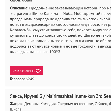
Сезон:
осень
Описание:
Продолжение захватывающей истории про ма
экстрасенса Шигэо Кагэяма — Моба. Моб скромный парень
правде, мать-природа не одарила его физической силой
но вот в экстрасенсорных способностях ему просто нет р
Казалось бы, ему стоит заявить о себе, показать миру сво
купаться в славе до конца своих дней, но Шигео не такой
никогда не использовать свою силу, но жизненные обсто
подбрасывают ему всё новые и новые трудности, вынужд
выкладываться на все 100%!
БУДУ СМОТРЕТЬ
Голосов:
6249
Явись, Ирума! 3 / Mairimashita! Iruma-kun 3rd Se
Жанры:
Демоны, Комедия, Сверхъестественное, Сейнен, Ф
Школа