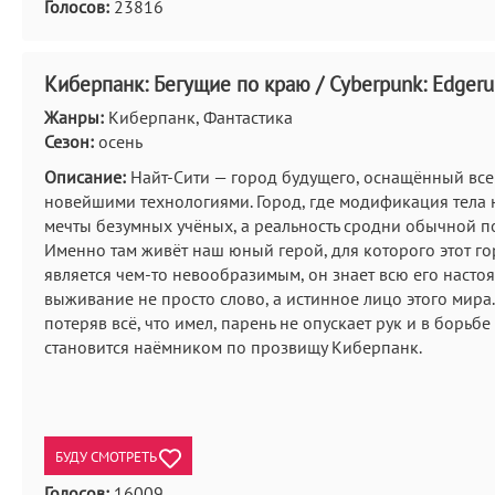
Голосов:
23816
Киберпанк: Бегущие по краю / Cyberpunk: Edgeru
Жанры:
Киберпанк, Фантастика
Сезон:
осень
Описание:
Найт-Сити — город будущего, оснащённый в
новейшими технологиями. Город, где модификация тела 
мечты безумных учёных, а реальность сродни обычной п
Именно там живёт наш юный герой, для которого этот го
является чем-то невообразимым, он знает всю его настоя
выживание не просто слово, а истинное лицо этого мира.
потеряв всё, что имел, парень не опускает рук и в борьб
становится наёмником по прозвищу Киберпанк.
БУДУ СМОТРЕТЬ
Голосов:
16009