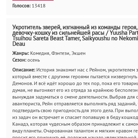
Голосов:
13418
Укротитель зверей, изгнанный из команды героя,
девочку-кошку из сильнейшей расы / Yuusha Par
Tsuihou Sareta Beast Tamer, Saikyoushu no Nekomi
Deau
Жанры:
Комедия, Фэнтези, Экшен
Сезон:
осень
Описание:
История знакомит нас с Рейном, укротителем 
который вместе с другими героями пытается низвергнуть
Демонов. И всё идёт хорошо до тех пор, пока его товари
думая, не выгоняют его из отряда за крайнюю бесполезн
вынуждая задуматься о смене деятельности. Выбрав для с
авантюриста, Рейн отправляется выполнять ряд заданий,
подтвердить свою пригодность для этого дела. При вып
из задач он встречает и спасает попавшую в беду кошко
Кана‌дэ, которая чудесным образом принадлежит к само
виду планеты. Очарованная талантом и мягким нравом ге
просит его приручить её, положив начало увлекательной