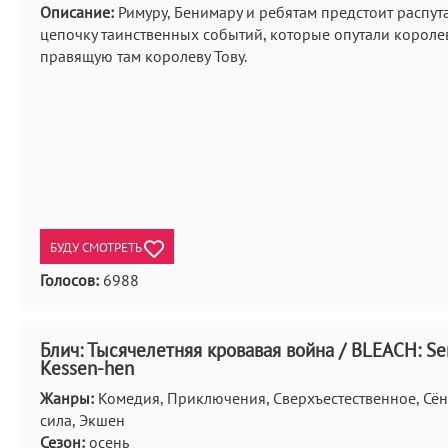
Описание:
Римуру, Бенимару и ребятам предстоит распут
цепочку таинственных событий, которые опутали короле
правящую там королеву Тову.
БУДУ СМОТРЕТЬ
Голосов:
6988
Блич: Тысячелетняя кровавая война / BLEACH: S
Kessen-hen
Жанры:
Комедия, Приключения, Сверхъестественное, Сён
сила, Экшен
Сезон:
осень