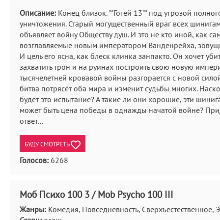
Описание:
Конец близок. ""Готей 13"" под угрозой полног
уничтожения. Старый могущественный враг всех шинига
объявляет войну Обществу душ. И это не кто иной, как са
возглавляемые новым императором Ванденрейха, зовущи
И цель его ясна, как блеск клинка занпакто. Он хочет уби
захватить трон и на руинах построить свою новую импер
тысячелетней кровавой войны разгорается с новой силой
битва потрясёт оба мира и изменит судьбы многих. Наск
будет это испытание? А такие ли они хорошие, эти шини
может быть цена победы в однажды начатой войне? Прид
ответ…
БУДУ СМОТРЕТЬ
Голосов:
6268
Моб Психо 100 3 / Mob Psycho 100 III
Жанры:
Комедия, Повседневность, Сверхъестественное, 