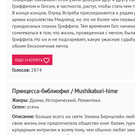
Гриффитом и Гатсом, в частности, растут, чтобы стать чем
В конце концов, Отряд Ястреба присоединяется к рядам
армии королевства Мидленд, но это не более чем первый
грандиозных планах Гриффита. Тем временем Гатс начин
сомневаться в том, что жизнь, проведенная с мечом, был
Гриффита. Но он и не подозревает, какую ужасную судьбу
обоим бесконечная мечта.
БУДУ СМОТРЕТЬ
Голосов:
2874
Принцесса-библиофил / Mushikaburi-hime
Жанры:
Драма, Исторический, Романтика
Сезон:
осень
Описание:
Больше всего на свете Элиана Бернштайн люби
свою жизнь она предпочитала общество книг балам, тур
кулуарным интригам и всему тому, чем обычно любят зан